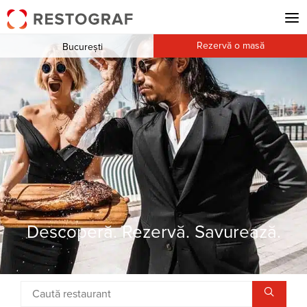
Rezervă o masă
București
Descoperă. Rezervă. Savurează.