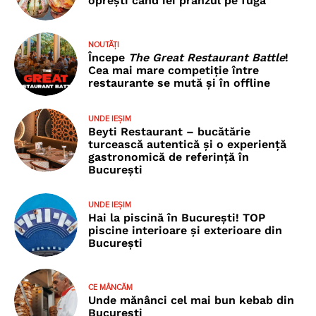
oprești când iei prânzul pe fugă
NOUTĂȚI
Începe
The Great Restaurant Battle
!
Cea mai mare competiție între
restaurante se mută și în offline
UNDE IEȘIM
Beyti Restaurant – bucătărie
turcească autentică și o experiență
gastronomică de referință în
București
UNDE IEȘIM
Hai la piscină în București! TOP
piscine interioare și exterioare din
București
CE MÂNCĂM
Unde mănânci cel mai bun kebab din
București