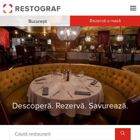
Rezervă o masă
București
Descoperă. Rezervă. Savurează.