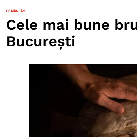
CE MÂNCĂM
Cele mai bune brut
București