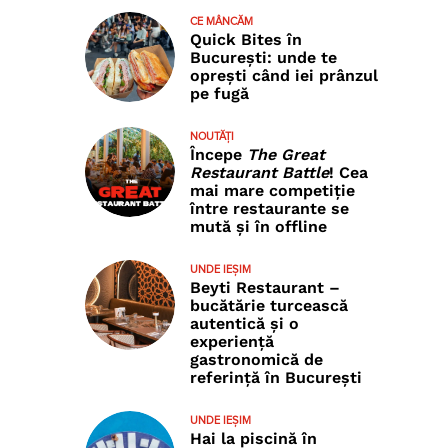
CE MÂNCĂM
Quick Bites în
București: unde te
oprești când iei prânzul
pe fugă
NOUTĂȚI
Începe
The Great
Restaurant Battle
! Cea
mai mare competiție
între restaurante se
mută și în offline
UNDE IEȘIM
Beyti Restaurant –
bucătărie turcească
autentică și o
experiență
gastronomică de
referință în București
UNDE IEȘIM
Hai la piscină în