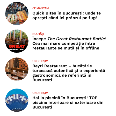
CE MÂNCĂM
Quick Bites în București: unde te
oprești când iei prânzul pe fugă
NOUTĂȚI
Începe
The Great Restaurant Battle
!
Cea mai mare competiție între
restaurante se mută și în offline
UNDE IEȘIM
Beyti Restaurant – bucătărie
turcească autentică și o experiență
gastronomică de referință în
București
UNDE IEȘIM
Hai la piscină în București! TOP
piscine interioare și exterioare din
București