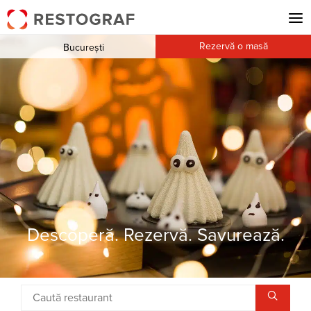
Rezervă o masă
București
Descoperă. Rezervă. Savurează.