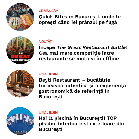
CE MÂNCĂM
Quick Bites în București: unde te
oprești când iei prânzul pe fugă
NOUTĂȚI
Începe
The Great Restaurant Battle
!
Cea mai mare competiție între
restaurante se mută și în offline
UNDE IEȘIM
Beyti Restaurant – bucătărie
turcească autentică și o experiență
gastronomică de referință în
București
UNDE IEȘIM
Hai la piscină în București! TOP
piscine interioare și exterioare din
București