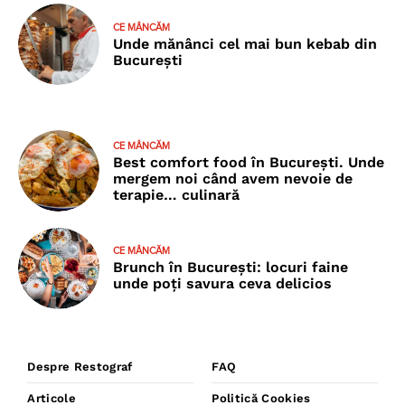
CE MÂNCĂM
Unde mănânci cel mai bun kebab din
București
CE MÂNCĂM
Best comfort food în București. Unde
mergem noi când avem nevoie de
terapie… culinară
CE MÂNCĂM
Brunch în București: locuri faine
unde poţi savura ceva delicios
Despre Restograf
FAQ
Articole
Politică Cookies