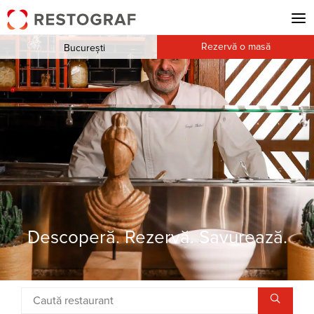
Rezervă o masă
București
Descoperă. Rezervă. Savurează.