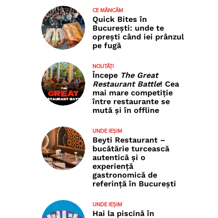
CE MÂNCĂM
Quick Bites în
București: unde te
e
oprești când iei prânzul
pe fugă
NOUTĂȚI
Începe
The Great
Restaurant Battle
! Cea
mai mare competiție
între restaurante se
mută și în offline
UNDE IEȘIM
Beyti Restaurant –
bucătărie turcească
autentică și o
experiență
gastronomică de
referință în București
UNDE IEȘIM
Hai la piscină în