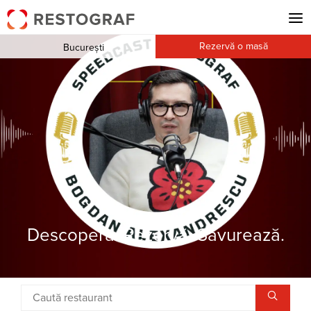
Rezervă o masă
București
Descoperă. Rezervă. Savurează.