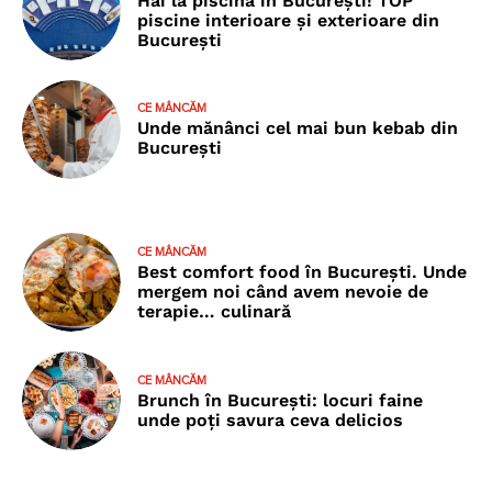
Hai la piscină în București! TOP
piscine interioare și exterioare din
București
CE MÂNCĂM
Unde mănânci cel mai bun kebab din
București
CE MÂNCĂM
Best comfort food în București. Unde
mergem noi când avem nevoie de
terapie… culinară
CE MÂNCĂM
Brunch în București: locuri faine
unde poţi savura ceva delicios