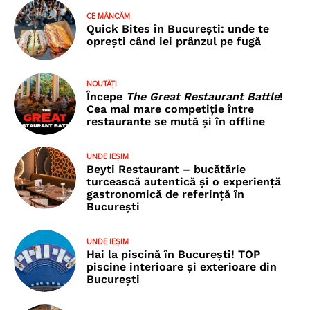
CE MÂNCĂM
Quick Bites în București: unde te
oprești când iei prânzul pe fugă
NOUTĂȚI
Începe
The Great Restaurant Battle
!
Cea mai mare competiție între
restaurante se mută și în offline
UNDE IEȘIM
Beyti Restaurant – bucătărie
turcească autentică și o experiență
gastronomică de referință în
București
UNDE IEȘIM
Hai la piscină în București! TOP
piscine interioare și exterioare din
București