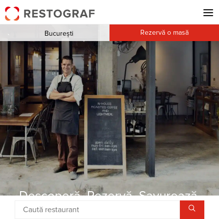
Rezervă o masă
București
Descoperă. Rezervă. Savurează.