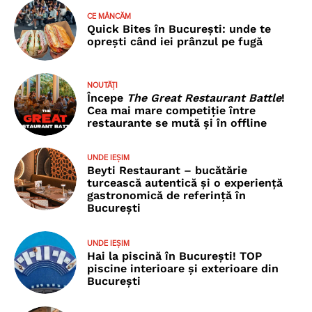
CE MÂNCĂM
Quick Bites în București: unde te
oprești când iei prânzul pe fugă
NOUTĂȚI
Începe
The Great Restaurant Battle
!
Cea mai mare competiție între
restaurante se mută și în offline
UNDE IEȘIM
Beyti Restaurant – bucătărie
turcească autentică și o experiență
gastronomică de referință în
București
UNDE IEȘIM
Hai la piscină în București! TOP
piscine interioare și exterioare din
București