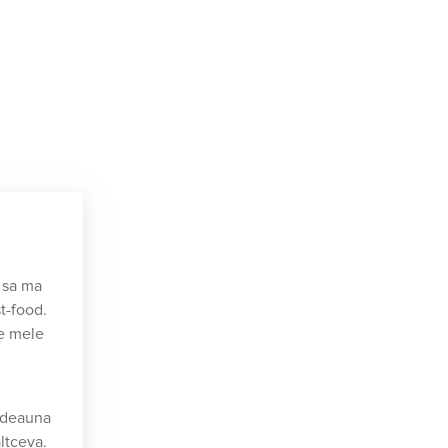
 sa ma
t-food.
le mele
otdeauna
ltceva.