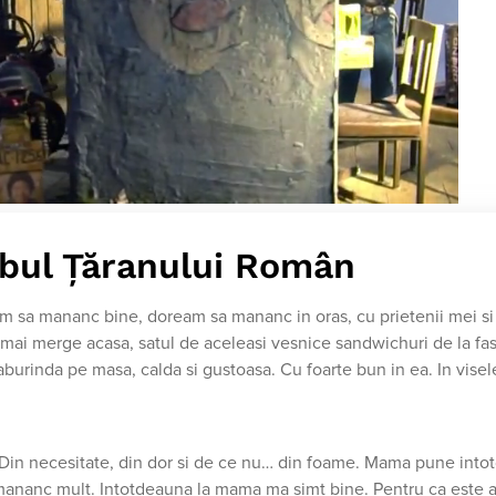
bul Țăranului Român
eam sa mananc bine, doream sa mananc in oras, cu prietenii mei si
mai merge acasa, satul de aceleasi vesnice sandwichuri de la fas
urinda pe masa, calda si gustoasa. Cu foarte bun in ea. In vise
 Din necesitate, din dor si de ce nu… din foame. Mama pune int
ananc mult. Intotdeauna la mama ma simt bine. Pentru ca este a