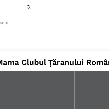
Român
Mama Clubul Țăranului Româ