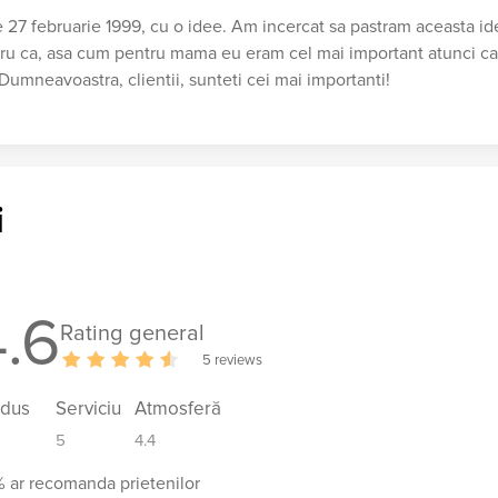
 27 februarie 1999, cu o idee. Am incercat sa pastram aceasta id
entru ca, asa cum pentru mama eu eram cel mai important atunci c
Dumneavoastra, clientii, sunteti cei mai importanti!
i
4.6
Rating general
5 reviews
odus
Serviciu
Atmosferă
5
4.4
 ar recomanda prietenilor