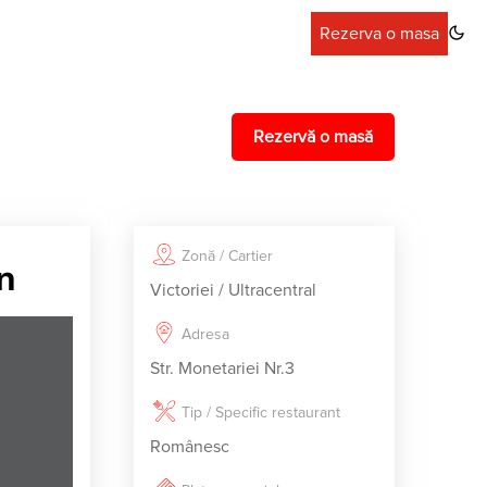
Rezerva o masa
Rezervă o masă
Zonă / Cartier
n
Victoriei / Ultracentral
Adresa
Str. Monetariei Nr.3
Tip / Specific restaurant
Românesc