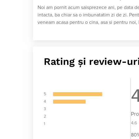
Noi am pornit acum saisprezece ani, pe data de
intacta, ba chiar sa o imbunatatim zi de zi. P
veneam acasa pentru o cina, asa si pentru noi, 
Rating și review-ur
5
4
3
Pr
2
4.6
1
80%