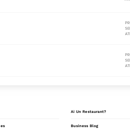
PR
SE
AT
PR
SE
AT
Ai Un Restaurant?
ies
Business Blog