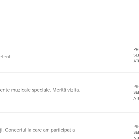
PR
SE
elent
AT
PR
ente muzicale speciale. Merită vizita.
SE
AT
PR
ați. Concertul la care am participat a
SE
AT