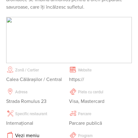
savuroase, care îți încălzesc sufletul.
Zonă / Cartier
Website
Calea Călăraşilor / Central
https://
Adresa
Plata cu cardul
Strada Romulus 23
Visa, Mastercard
Specific restaurant
Parcare
Internațional
Parcare publică
Vezi meniu
Program