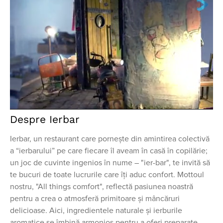
Despre Ierbar
Ierbar, un restaurant care pornește din amintirea colectivă
a “ierbarului” pe care fiecare îl aveam în casă în copilărie;
un joc de cuvinte ingenios în nume – "ier-bar", te invită să
te bucuri de toate lucrurile care îți aduc confort. Mottoul
nostru, "All things comfort", reflectă pasiunea noastră
pentru a crea o atmosferă primitoare și mâncăruri
delicioase. Aici, ingredientele naturale și ierburile
aromatice se îmbină armonios pentru a oferi preparate