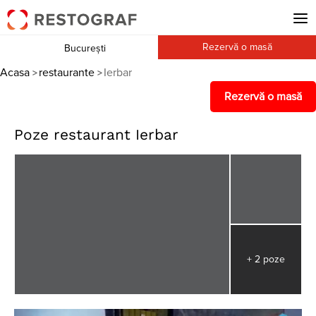
Rezervă o masă
București
Acasa
restaurante
Ierbar
>
>
Rezervă o masă
Poze restaurant Ierbar
+ 2 poze