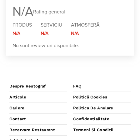
N/A
Rating general
PRODUS
SERVICIU
ATMOSFERĂ
N/A
N/A
N/A
Nu sunt review-uri disponibile.
Despre Restograf
FAQ
Articole
Politică Cookies
Cariere
Politica De Anulare
Contact
Confidențialitate
Rezervare Restaurant
Termeni Și Condiții