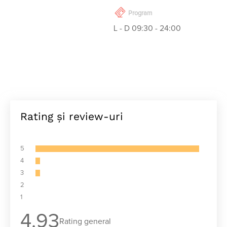
Program
L - D 09:30 - 24:00
Rating și review-uri
5
4
3
2
1
4.93
Rating general