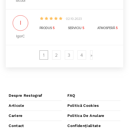
IacobI
02-10-2023
I
PRODUS
5
SERVICIU
5
ATMOSFERĂ
5
IgorC
1
2
3
4
»
Despre Restograf
FAQ
Articole
Politică Cookies
Cariere
Politica De Anulare
Contact
Confidențialitate