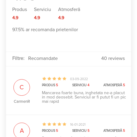
Produs
Serviciu
Atmosferă
4.9
4.9
4.9
97.5% ar recomanda prietenilor
Filtre:
40 reviews
03-09-2022
PRODUS
5
SERVICIU
4
ATMOSFERĂ
5
C
Mancarea foarte buna, inghetata ne-a placut
in mod deosebit. Serviciul ar fi putut fi un pic
mai rapid
CarmenR
16-01-2021
A
PRODUS
5
SERVICIU
5
ATMOSFERĂ
5