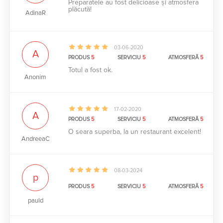
Preparatele au fost delicioase și atmosfera
plăcută!
AdinaR
03-06-2020
A
PRODUS
5
SERVICIU
5
ATMOSFERĂ
5
Totul a fost ok.
Anonim
17-02-2020
A
PRODUS
5
SERVICIU
5
ATMOSFERĂ
5
O seara superba, la un restaurant excelent!
AndreeaC
08-03-2024
p
PRODUS
5
SERVICIU
5
ATMOSFERĂ
5
pauld