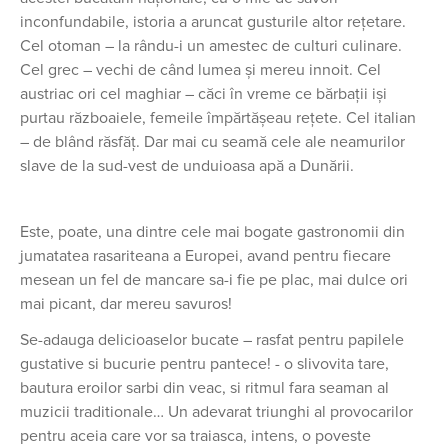
inconfundabile, istoria a aruncat gusturile altor rețetare.
Cel otoman – la rându-i un amestec de culturi culinare.
Cel grec – vechi de când lumea și mereu innoit. Cel
austriac ori cel maghiar – căci în vreme ce bărbații iși
purtau războaiele, femeile împărtășeau rețete. Cel italian
– de blând răsfăț. Dar mai cu seamă cele ale neamurilor
slave de la sud-vest de unduioasa apă a Dunării.
Este, poate, una dintre cele mai bogate gastronomii din
jumatatea rasariteana a Europei, avand pentru fiecare
mesean un fel de mancare sa-i fie pe plac, mai dulce ori
mai picant, dar mereu savuros!
Se-adauga delicioaselor bucate – rasfat pentru papilele
gustative si bucurie pentru pantece! - o slivovita tare,
bautura eroilor sarbi din veac, si ritmul fara seaman al
muzicii traditionale… Un adevarat triunghi al provocarilor
pentru aceia care vor sa traiasca, intens, o poveste