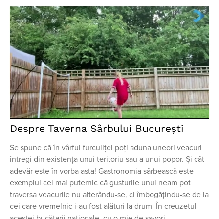
Despre Taverna Sârbului București
Se spune că în vârful furculiței poți aduna uneori veacuri
întregi din existența unui teritoriu sau a unui popor. Și cât
adevăr este în vorba asta! Gastronomia sârbească este
exemplul cel mai puternic că gusturile unui neam pot
traversa veacurile nu alterându-se, ci îmbogățindu-se de la
cei care vremelnic i-au fost alături la drum. În creuzetul
acestei bucătarii naționale, cu o mie de savori