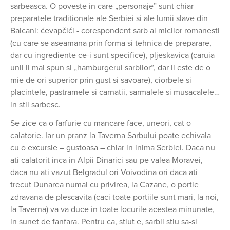
sarbeasca. O poveste in care „personaje” sunt chiar
preparatele traditionale ale Serbiei si ale lumii slave din
Balcani: ćevapčići - corespondent sarb al micilor romanesti
(cu care se aseamana prin forma si tehnica de preparare,
dar cu ingrediente ce-i sunt specifice), pljeskavica (caruia
unii ii mai spun si „hamburgerul sarbilor”, dar ii este de o
mie de ori superior prin gust si savoare), ciorbele si
placintele, pastramele si carnatii, sarmalele si musacalele…
in stil sarbesc.
Se zice ca o farfurie cu mancare face, uneori, cat o
calatorie. Iar un pranz la Taverna Sarbului poate echivala
cu o excursie – gustoasa – chiar in inima Serbiei. Daca nu
ati calatorit inca in Alpii Dinarici sau pe valea Moravei,
daca nu ati vazut Belgradul ori Voivodina ori daca ati
trecut Dunarea numai cu privirea, la Cazane, o portie
zdravana de plescavita (caci toate portiile sunt mari, la noi,
la Taverna) va va duce in toate locurile acestea minunate,
in sunet de fanfara. Pentru ca, stiut e, sarbii stiu sa-si