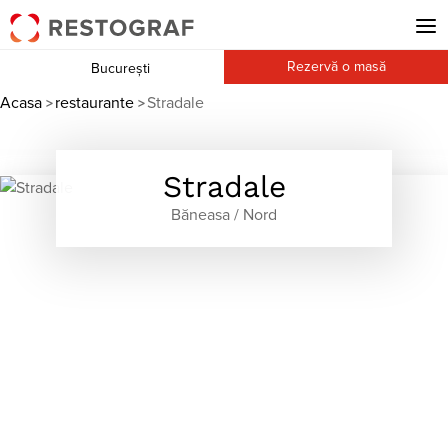
Rezervă o masă
București
Acasa
restaurante
Stradale
>
>
Stradale
Băneasa / Nord