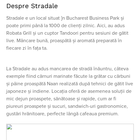
Despre Stradale
Stradale e un local situat ]n Bucharest Business Park şi
poate primi până la 1000 de clienţi zilnic. Aici, au adus
Robata Grill şi un cuptor Tandoori pentru sesiuni de gătit
live. Mâncare bună, proaspătă şi aromată preparată în
fiecare zi în faţa ta.
La Stradale au adus mancarea de stradă înăuntru, câteva
exemple fiind cărnuri marinate făcute la grătar cu cărbuni
şi pâine proaspătă Naan realizată după tehnici de gătit live
japoneze şi indiene. Locaţia oferă de asemenea soluţii de
mic dejun proaspete, sănătoase şi rapide, cum ar fi
piureuri proaspete şi sucuri, sandwich-uri gastronomice,
gustări hrănitoare, perfecte lângă cafeaua premium.