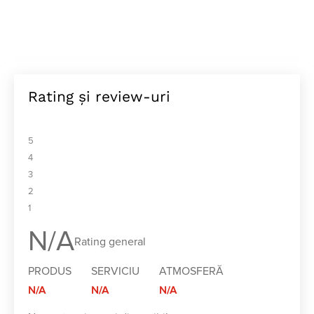
Rating și review-uri
5
4
3
2
1
N/A
Rating general
PRODUS
SERVICIU
ATMOSFERĂ
N/A
N/A
N/A