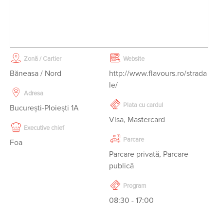
Zonă / Cartier
Website
Băneasa / Nord
http://www.flavours.ro/strada
le/
Adresa
Plata cu cardul
București-Ploiești 1A
Visa, Mastercard
Executive chief
Parcare
Foa
Parcare privată, Parcare
publică
Program
08:30 - 17:00