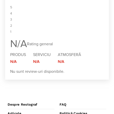
5
4
3
2
1
N/A
Rating general
PRODUS
SERVICIU
ATMOSFERĂ
N/A
N/A
N/A
Nu sunt review-uri disponibile.
Despre Restograf
FAQ
Articole
Politică Cookies