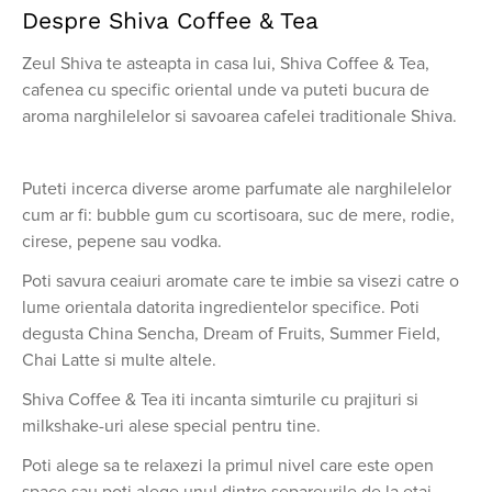
Despre Shiva Coffee & Tea
Zeul Shiva te asteapta in casa lui, Shiva Coffee & Tea,
cafenea cu specific oriental unde va puteti bucura de
aroma narghilelelor si savoarea cafelei traditionale Shiva.
Puteti incerca diverse arome parfumate ale narghilelelor
cum ar fi: bubble gum cu scortisoara, suc de mere, rodie,
cirese, pepene sau vodka.
Poti savura ceaiuri aromate care te imbie sa visezi catre o
lume orientala datorita ingredientelor specifice. Poti
degusta China Sencha, Dream of Fruits, Summer Field,
Chai Latte si multe altele.
Shiva Coffee & Tea iti incanta simturile cu prajituri si
milkshake-uri alese special pentru tine.
Poti alege sa te relaxezi la primul nivel care este open
space sau poti alege unul dintre separeurile de la etaj,