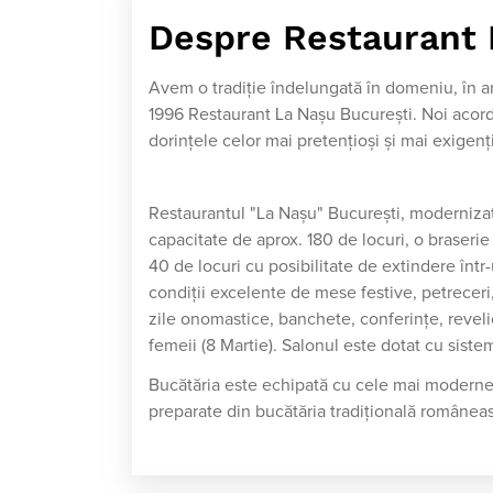
Despre Restaurant 
Avem o tradiţie îndelungată în domeniu, în an
1996 Restaurant La Naşu Bucureşti. Noi acordăm
dorinţele celor mai pretenţioşi şi mai exigenţi
Restaurantul "La Naşu" Bucureşti, modernizat 
capacitate de aprox. 180 de locuri, o braserie
40 de locuri cu posibilitate de extindere înt
condiţii excelente de mese festive, petreceri, 
zile onomastice, banchete, conferinţe, reveli
femeii (8 Martie). Salonul este dotat cu sistem 
Bucătăria este echipată cu cele mai moderne
preparate din bucătăria tradiţională româneas