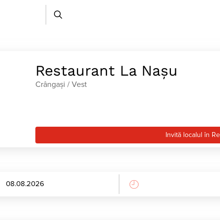
Restaurant La Nașu
Crângaşi / Vest
Invită localul în R