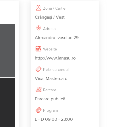
Zonă / Cartier
Crângaşi / Vest
Adresa
Alexandru Ivasciuc 29
Website
http://www.lanasu.ro
Plata cu cardul
Visa, Mastercard
Parcare
Parcare publică
Program
L - D 09:00 - 23:00