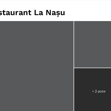
staurant La Nașu
+ 2 poze