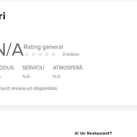
ri
N/A
Rating general
0 reviews
RODUS
SERVICIU
ATMOSFERĂ
A
N/A
N/A
sunt review-uri disponibile.
Ai Un Restaurant?