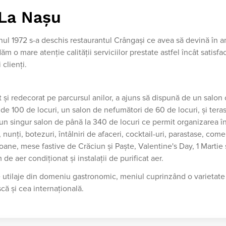
La Nașu
ul 1972 s-a deschis restaurantul Crângaşi ce avea să devină în a
 o mare atenţie calităţii serviciilor prestate astfel încât satisf
 clienţi.
şi redecorat pe parcursul anilor, a ajuns să dispună de un salon 
 de 100 de locuri, un salon de nefumători de 60 de locuri, şi tera
r-un singur salon de până la 340 de locuri ce permit organizarea î
nunţi, botezuri, întâlniri de afaceri, cocktail-uri, parastase, com
oane, mese fastive de Crăciun şi Paşte, Valentine's Day, 1 Martie 
de aer condiţionat şi instalaţii de purificat aer.
 utilaje din domeniu gastronomic, meniul cuprinzând o varietate
că şi cea internaţională.