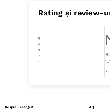
Rating și review-u
5
4
3
P
2
N/
1
Nu 
Despre Restograf
FAQ