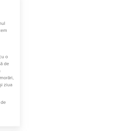
nul
acem
cu o
să de
n
emorări,
şi ziua
 de