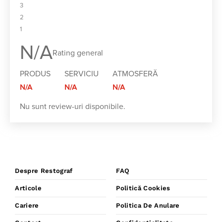
3
2
1
N/A
Rating general
PRODUS
SERVICIU
ATMOSFERĂ
N/A
N/A
N/A
Nu sunt review-uri disponibile.
Despre Restograf
FAQ
Articole
Politică Cookies
Cariere
Politica De Anulare