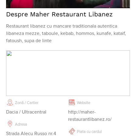
Despre Maher Restaurant Libanez
Restaurant libanez cu mancare traditionala autentica
libaneza mezze, taboule, kebab, hommos, kunafe, kataif,
fatoush, supa de linte
Zonă / Cartier
Website
Dacia / Ultracentral
http://maher-
restaurantlibanez.ro/
Adresa
Plata cu cardul
Strada Alecu Russo nr.4