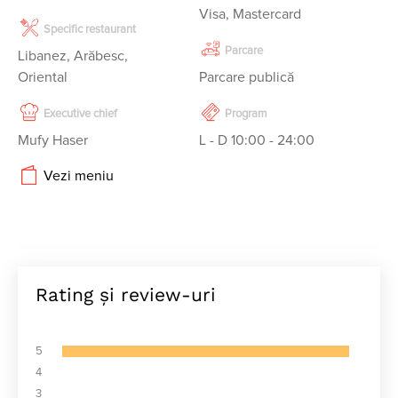
Visa, Mastercard
Specific restaurant
Parcare
Libanez, Arăbesc,
Oriental
Parcare publică
Executive chief
Program
Mufy Haser
L - D 10:00 - 24:00 
Vezi meniu
Rating și review-uri
5
4
3