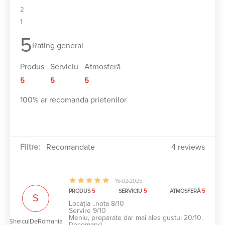
2
1
5
Rating general
Produs
Serviciu
Atmosferă
5
5
5
100% ar recomanda prietenilor
Filtre:
4 reviews
15-02-2025
PRODUS
5
SERVICIU
5
ATMOSFERĂ
5
S
Locația ..nota 8/10
Servire 9/10
Meniu, preparate dar mai ales gustul 20/10.
SheiculDeRomania
Recomand.