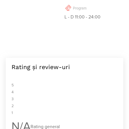
Program
L - D 11:00 - 24:00
Rating și review-uri
5
4
3
2
1
N/A
Rating general