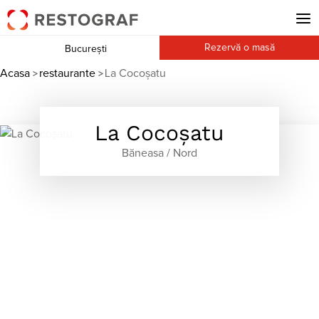
Rezervă o masă
București
Acasa
restaurante
La Cocoşatu
>
>
La Cocoşatu
Băneasa / Nord