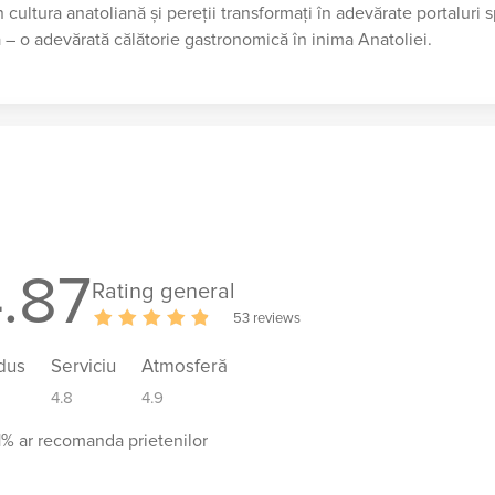
 cultura anatoliană și pereții transformați în adevărate portaluri 
ă – o adevărată călătorie gastronomică în inima Anatoliei.
.87
Rating general
53 reviews
dus
Serviciu
Atmosferă
4.8
4.9
1% ar recomanda prietenilor