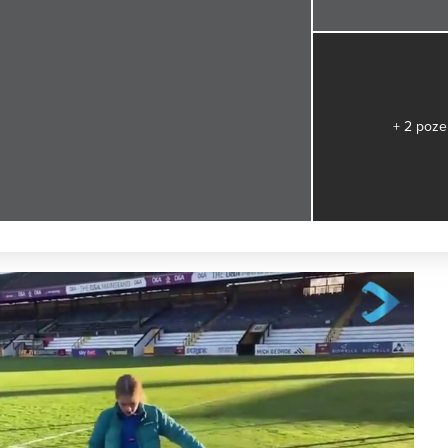
+ 2 poze
Next video in 5
Cancel