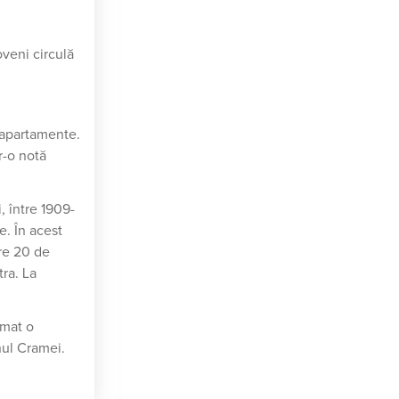
oveni circulă
t apartamente.
r-o notă
, între 1909-
e. În acest
tre 20 de
tra. La
rmat o
nul Cramei.