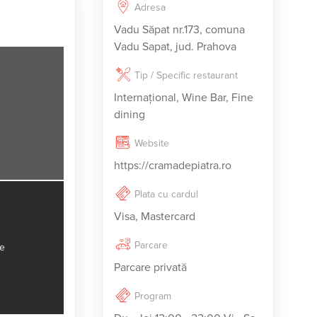
Adresa
Vadu Săpat nr.173, comuna
Vadu Sapat, jud. Prahova
Tip / Specific restaurant
Internațional, Wine Bar, Fine
dining
Website
https://cramadepiatra.ro
Plata cu cardul
Visa, Mastercard
Parcare
e
Parcare privată
Program