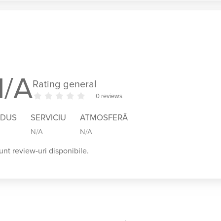
/A
Rating general
0 reviews
DUS
SERVICIU
ATMOSFERĂ
N/A
N/A
unt review-uri disponibile.