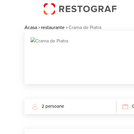
Acasa
restaurante
Crama de Piatra
>
>
15:00
15:30
16:00