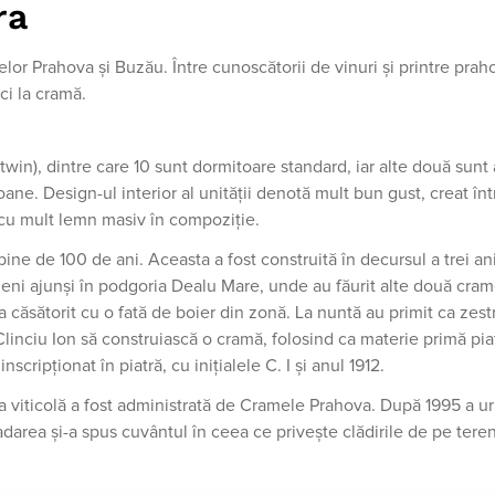
ra
elor Prahova și Buzău. Între cunoscătorii de vinuri și printre prah
ci la cramă.
twin), dintre care 10 sunt dormitoare standard, iar alte două sun
e. Design-ul interior al unității denotă mult bun gust, creat înt
 cu mult lemn masiv în compoziție.
ne de 100 de ani. Aceasta a fost construită în decursul a trei ani
lieni ajunși în podgoria Dealu Mare, unde au făurit alte două cram
s-a căsătorit cu o fată de boier din zonă. La nuntă au primit ca zes
Clinciu Ion să construiască o cramă, folosind ca materie primă pia
nscripționat în piatră, cu inițialele C. I și anul 1912.
ea viticolă a fost administrată de Cramele Prahova. După 1995 a u
darea și-a spus cuvântul în ceea ce privește clădirile de pe tere