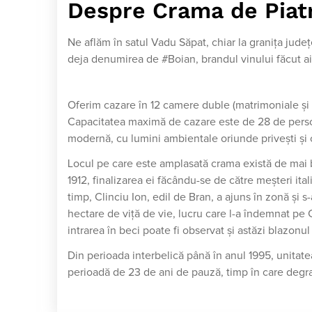
Despre Crama de Piat
Ne aflăm în satul Vadu Săpat, chiar la granița județ
deja denumirea de #Boian, brandul vinului făcut ai
Oferim cazare în 12 camere duble (matrimoniale și 
Capacitatea maximă de cazare este de 28 de persoan
modernă, cu lumini ambientale oriunde privești și
Locul pe care este amplasată crama există de mai bi
1912, finalizarea ei făcându-se de către meșteri ita
timp, Clinciu Ion, edil de Bran, a ajuns în zonă și 
hectare de viță de vie, lucru care l-a îndemnat pe 
intrarea în beci poate fi observat și astăzi blazonul i
Din perioada interbelică până în anul 1995, unitat
perioadă de 23 de ani de pauză, timp în care degra