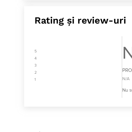
Rating și review-uri
N
5
4
3
PRO
2
N/A
1
Nu s