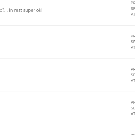
P
SE
... In rest super ok!
A
P
SE
A
P
SE
A
P
SE
A