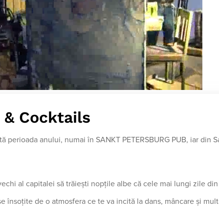
 & Cocktails
oată perioada anului, numai în SANKT PETERSBURG PUB, iar din S
echi al capitalei să trăieşti nopţile albe că cele mai lungi zile din 
 însoţite de o atmosfera ce te va incită la dans, mâncare şi mult