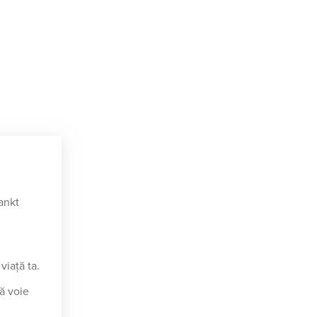
ankt
viaţă ta.
ă voie