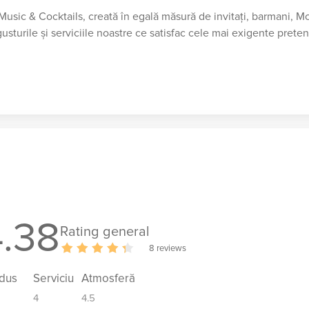
Music & Cocktails, creată în egală măsură de invitaţi, barmani, Mc
sturile şi serviciile noastre ce satisfac cele mai exigente pretenţ
4.38
Rating general
8 reviews
dus
Serviciu
Atmosferă
4
4.5