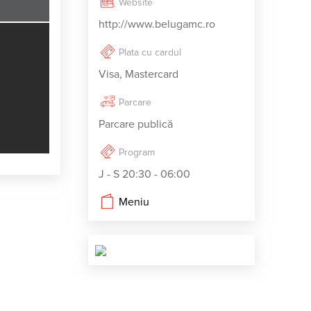
Website
http://www.belugamc.ro
Plata cu cardul
Visa, Mastercard
Parcare
Parcare publică
Program
J - S 20:30 - 06:00
Meniu