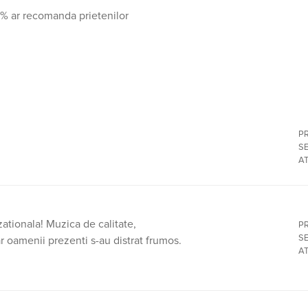
5% ar recomanda prietenilor
P
SE
A
ationala! Muzica de calitate,
P
SE
r oamenii prezenti s-au distrat frumos.
A