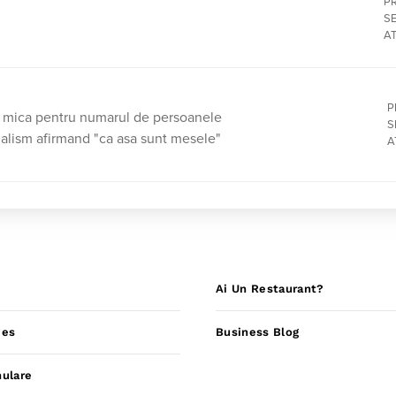
P
SE
A
P
i mica pentru numarul de persoanele
S
onalism afirmand "ca asa sunt mesele"
A
Ai Un Restaurant?
ies
Business Blog
nulare