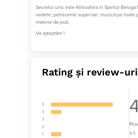
Secretul unic este Atmosfera în Spiritul Beluga 
vedete, petrecerile super tari, muzică pe toate gu
materie de pub.
Va aşteptăm !
Rating și review-uri
5
4
3
Pro
2
4.5
1